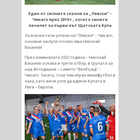
Един от силните сезони за „Левски“ –
Чикаго през 2016 г., когато сините
печелят за първи път Щатската Купа
За всички тези успехи на “Левски” – Чикаго,
основни заслуги отново има Николай
Василев!
През изминалата 2022 година – Николай
Василев основа и трети отбор, в групата за
над 40-годишни – с името “Велбъжд” –
Чикаго. Засега, този тим играе минифутбол в
зала, като вече успя да вдигне Купата в
Лига – Европа.