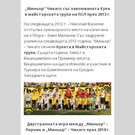
„Миньор“ Чикаго със завоюваната Купа
в майсторската група на ПСЛ през 2013 г.
На следващата 2012 г. – Николай Василев
отстъпва треньорското място на капитана
на отбора – Емил Миланов. Със задружни
усилия на следващата 2013 година, “Миньор”
– Чикаго печели
Купата в Майсторската
група.
Същата година, тимът е
Вицешампион на Премиер лигата,
Вицешампион на щата Илинойс и участник в
Турнира на Шампионите на Средно-
Западните щати.
Двустранната игра между „Миньор“ –
Перник и „Миньор“ – Чикаго през 2019 г.