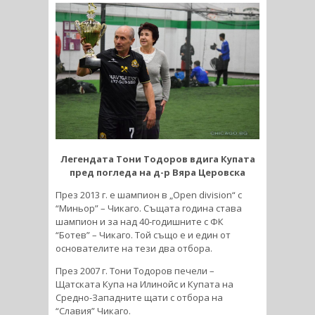
Легендата Тони Тодоров вдига Купата
пред погледа на д-р Вяра Церовска
През 2013 г. е шампион в „Open division“ с
“Миньор” – Чикаго. Същата година става
шампион и за над 40-годишните с ФК
“Ботев” – Чикаго. Той също е и един от
основателите на тези два отбора.
През 2007 г. Тони Тодоров печели –
Щатската Купа на Илинойс и Купата на
Средно-Западните щати с отбора на
“Славия” Чикаго.