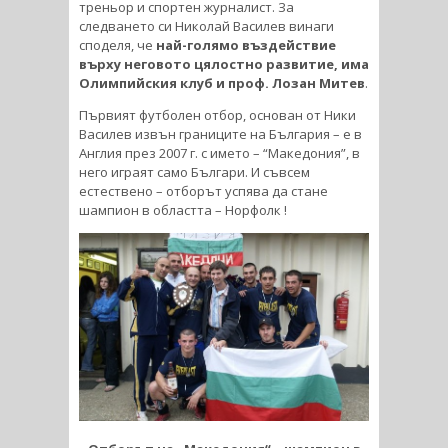
треньор и спортен журналист. За
следването си Николай Василев винаги
споделя, че
най-голямо въздействие
върху неговото цялостно развитие, има
Олимпийския клуб и проф. Лозан Митев
.
Първият футболен отбор, основан от Ники
Василев извън границите на България – е в
Англия през 2007 г. с името – “Македония”, в
него играят само Българи. И съвсем
естествено – отборът успява да стане
шампион в областта – Норфолк !