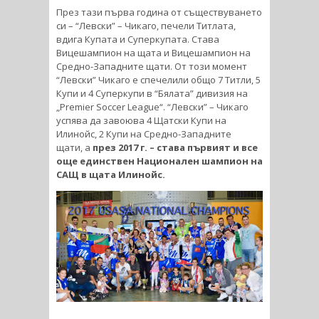
През тази първа година от съществуването
си – “Левски” – Чикаго, печели Титлата,
вдига Купата и Суперкупата. Става
Вицешампион на щата и Вицешампион на
Средно-Западните щати. От този момент
“Левски” Чикаго е спечелили общо 7 Титли, 5
Купи и 4 Суперкупи в “Бялата” дивизия на
„Premier Soccer League“. “Левски” – Чикаго
успява да завоюва 4 Щатски Купи на
Илинойс, 2 Купи на Средно-Западните
щати, а
през 2017 г. – става първият и все
още единствен Национален шампион на
САЩ в щата Илинойс.