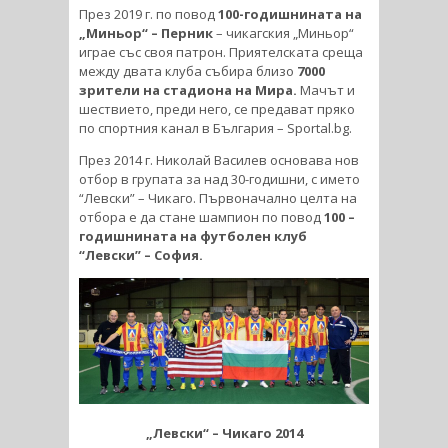
През 2019 г. по повод
100-годишнината на
„Миньор“ – Перник
– чикагския „Миньор“
играе със своя патрон. Приятелската среща
между двата клуба събира близо
7000
зрители на стадиона на Мира.
Мачът и
шествието, преди него, се предават пряко
по спортния канал в България – Sportal.bg.
През 2014 г. Николай Василев основава нов
отбор в групата за над 30-годишни, с името
“Левски” – Чикаго. Първоначално целта на
отбора е да стане шампион по повод
100 –
годишнината на футболен клуб
“Левски” – София.
„Левски“ – Чикаго 2014