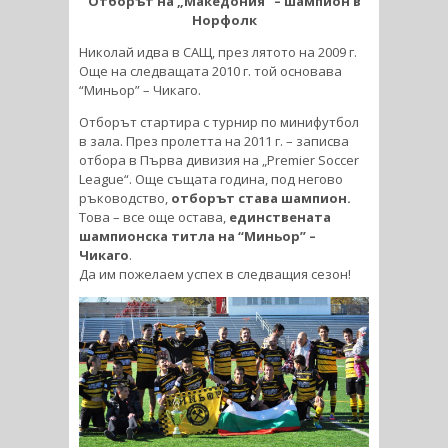
Отборът на „Македония“ – шампион в
Норфолк
Николай идва в САЩ, през лятото на 2009 г.
Още на следващата 2010 г. той основава
“Миньор” – Чикаго.
Отборът стартира с турнир по минифутбол
в зала. През пролетта на 2011 г. – записва
отбора в Първа дивизия на „Premier Soccer
League“. Още същата година, под негово
ръководство,
отборът става шампион.
Това – все още остава,
единствената
шампионска титла на “Миньор” –
Чикаго
.
Да им пожелаем успех в следващия сезон!