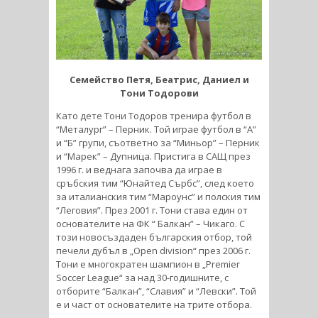
Семейство Петя, Беатрис, Даниел и
Тони Тодорови
Като дете Тони Тодоров тренира футбол в
“Металург” – Перник. Той играе футбол в “А”
и “Б” групи, съответно за “Миньор” – Перник
и “Марек” – Дупница. Пристига в САЩ през
1996 г. и веднага започва да играе в
сръбския тим “Юнайтед Сърбс”, след което
за италианския тим “Мароунс” и полския тим
“Леговия”. През 2001 г. Тони става един от
основателите на ФК “ Балкан” – Чикаго. С
този новосъздаден българския отбор, той
печели дубъл в „Open division“ през 2006 г.
Тони е многократен шампион в „Premier
Soccer League“ за над 30-годишните, с
отборите “Балкан”, “Славия” и “Левски”. Той
е и част от основателите на трите отбора.