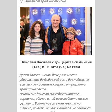
приятели от град Кюстендил.
Николай Василев с дъщерите си Анисия
(13 г.) и Тинита (9 г.) Ботеви
Драги Колеги – искам да изразя моето
удоволствие да бъда сред вас и да споделя, че
всички ние – идваме в Америка от различни
крайща на света.
Всички сме донесли със себе си нашите –
вярвания, обичаи и най-вече любовта ни към
футбола. Всички ние сме конкуренти на
терена, но всеки от вас е доказал, че повече са