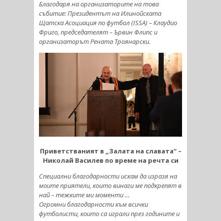
Благодаря на организаторите на това
събитие: Президентът на Илинойската
Щатска Асоциация по футбол (ISSA) – Клаудио
Фриго, председателят – Ървин Флипс и
организаторът Рената Троянарски.
Приветстваният в „Залата на славата“ –
Николай Василев по време на речта си
Специални благодарности искам да изразя на
моите приятели, които винаги ме подкрепят в
най – тежките ми моменти …
Огромни благодарности към всички
футболисти, които са играли през годините и