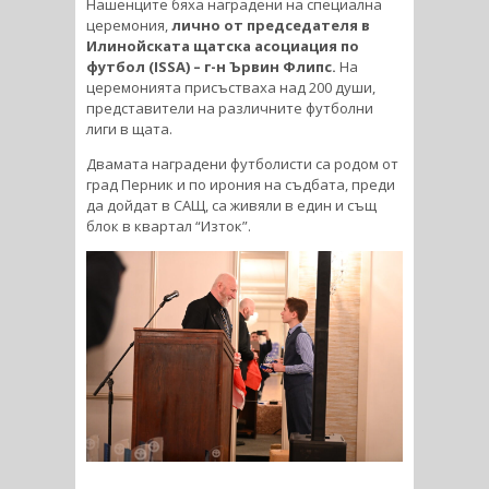
Нашенците бяха наградени на специална
церемония,
лично от председателя в
Илинойската щатска асоциация по
футбол (ISSA) – г-н Ървин Флипс.
На
церемонията присъстваха над 200 души,
представители на различните футболни
лиги в щата.
Двамата наградени футболисти са родом от
град Перник и по ирония на съдбата, преди
да дойдат в САЩ, са живяли в един и същ
блок в квартал “Изток”.