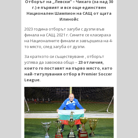
Отборът на „Левски“ – Чикаго (за над 30
г.) е първият и все още единствен
Национален Шампион на САЩ от щата
Илинойс
2023 година отборът загуби с дузпи във
финала на САЩ. 2021 г. Сините се класираха
на Националните финали и завършиха на 4-
то място, след загуба от дузпи.
За краткото си съществуване , отборът
успява да завоюва общо –
23 отличия,
които го поставят на първо място, като
най-титулувания отбор в Premier Soccer
League.