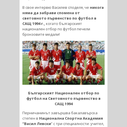
В свое интервю Василев споделя, че
никога
няма да забрави спомена от
световното първенство по футбол в
САЩ 1994 г.,
когато българският
национален отбор по футбол печели
бронзовите медали!
Българският Национален отбор по
футбол на Световното първенство в
САЩ 1994
Перничанинът завършва бакалавърска
степен в
Национална Спортна Академия
“Васил Левски
” с три специалности: учител,