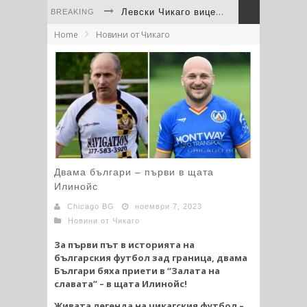
Левски Чикаго вицешампион на САЩ след драма с дузпи
BREAKING
Home
Новини от Чикаго
“Левски“ Чикаго с трета купа от Турнира на шампионите на Средния Запад
България отново остави своя отпечатък на фестивала на културите в Скоки
Иван Иванов - младши помете конкуренцията на Westerns Regionals в Юта
Непобедимата Дакота Дичева се завърна триумфално в PFL
Иван Иванов-младши остана на крачка от световния медал при дебюта си
Двама българи – първи в щата
Илинойс
Chicago BG
ноември 7, 2023
Новини от Чикаго
За първи път в историята на
българския футбол зад граница, двама
Българи бяха приети в “Залата на
славата” – в щата Илинойс!
Живата легенда на чикагския футбол –