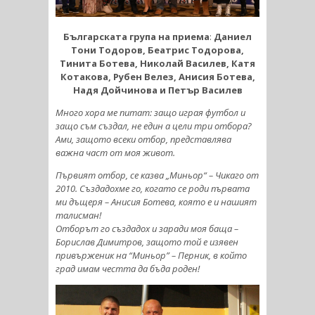
Българската група на приема
:
Даниел
Тони Тодоров, Беатрис Тодорова,
Тинита Ботева, Николай Василев, Катя
Котакова, Рубен Велез, Анисия Ботева,
Надя Дойчинова и Петър Василев
Много хора ме питат: защо играя футбол и
защо съм създал, не един а цели три отбора?
Ами, защото всеки отбор, представлява
важна част от моя живот.
Първият отбор, се казва „Миньор“ – Чикаго от
2010. Създадохме го, когато се роди първата
ми дъщеря – Анисия Ботева, която е и нашият
талисман!
Отборът го създадох и заради моя баща –
Борислав Димитров, защото той е изявен
привърженик на “Миньор” – Перник, в който
град имам честта да бъда роден!