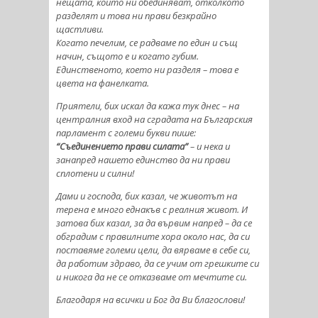
нещата, които ни обединяват, отколкото
разделят и това ни прави безкрайно
щастливи.
Когато печелим, се радваме по един и същ
начин, същото е и когато губим.
Единственото, което ни разделя – това е
цвета на фанелката.
Приятели, бих искал да кажа тук днес – на
централния вход на сградата на Българския
парламент с големи букви пише:
“Съединението прави силата”
– и нека и
занапред нашето единство да ни прави
сплотени и силни!
Дами и господа, бих казал, че животът на
терена е много еднакъв с реалния живот. И
затова бих казал, за да вървим напред – да се
обградим с правилните хора около нас, да си
поставяме големи цели, да вярваме в себе си,
да работим здраво, да се учим от грешките си
и никога да не се отказваме от мечтите си.
Благодаря на всички и Бог да Ви благослови!