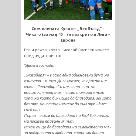
Спечелената Купа от „Велбъжд“ –
Чикаго (за над 40 г.) на закрито в Лига –
Европа
Ето и речта, която Николай Василев изнесе
пред аудиторията:
“Дами и господа,
„Благодаря“ – е само една обикновена дума, но
означава – много. Днес мислех, че просто ще
кажа – “благодаря” и ще си тръгна, но
всъщност прецених, че има толкова много
хора, на които бих искал да благодаря, защото
без тях, наистина нямаше да съм тук – днес
сред вас!
Първо – искам да благодаря на Бог! Той винаги
ми показва правилния път.
Искам също да благодаря на семейството ми –
за подкрепата и любовта, която ми дават.