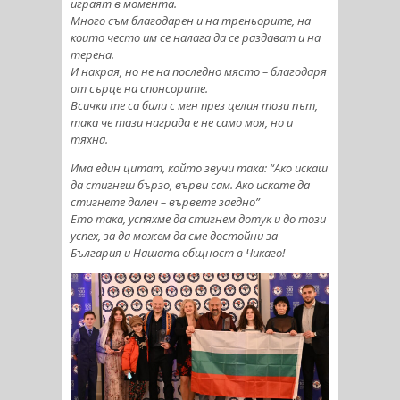
играят в момента.
Много съм благодарен и на треньорите, на
които често им се налага да се раздават и на
терена.
И накрая, но не на последно място – благодаря
от сърце на спонсорите.
Всички те са били с мен през целия този път,
така че тази награда е не само моя, но и
тяхна.
Има един цитат, който звучи така: “Ако искаш
да стигнеш бързо, върви сам. Ако искате да
стигнете далеч – вървете заедно”
Ето така, успяхме да стигнем дотук и до този
успех, за да можем да сме достойни за
България и Нашата общност в Чикаго!