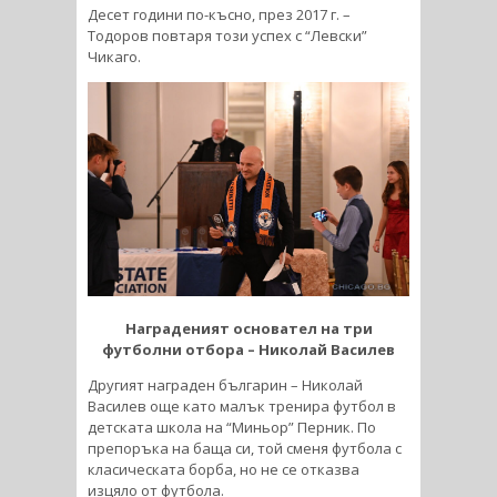
Десет години по-късно, през 2017 г. –
Тодоров повтаря този успех с “Левски”
Чикаго.
Награденият основател на три
футболни отбора – Николай Василев
Другият награден българин – Николай
Василев още като малък тренира футбол в
детската школа на “Миньор” Перник. По
препоръка на баща си, той сменя футбола с
класическата борба, но не се отказва
изцяло от футбола.