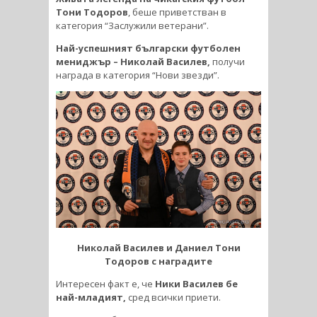
Тони Тодоров
, беше приветстван в
категория “Заслужили ветерани”.
Най-успешният български футболен
мениджър – Николай Василев,
получи
награда в категория “Нови звезди”.
Николай Василев и Даниел Тони
Тодоров с наградите
Интересен факт е, че
Ники Василев бе
най-младият,
сред всички приети.