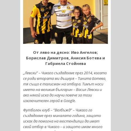
От ляво на дясно: Иво Ангелов;
Борислав Димитров, Анисия Ботева и
Габриела Стойнева
„Левски” – Чикаго създадохме през 2014, когато
се роди втората ми дъщеря – Тинита Ботева,
тя също е талисман на отбора. Тимът носи
името на великия българин – Васил Левски и
ако някой иска да научи повече за този
изключителен герой в Google.
Футболен клуб – “Велбъжд” – Чикаго го
създадохме през миналата година, защото
исках да помогна на кюстендилци да имат
свой отбор в Чикаго – и защото имам много