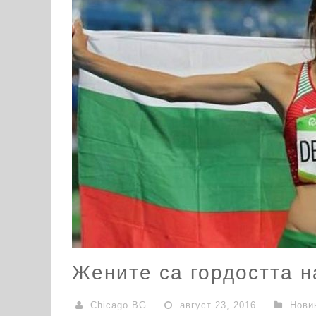
Жените са гордостта н
Chicago BG
август 23, 2016
Нови