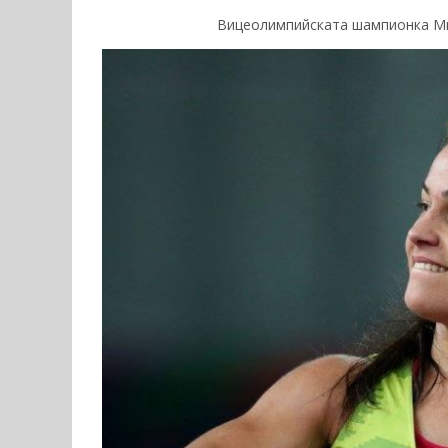
Вицеолимпийската шампионка Ми