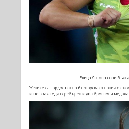
Елица Янкова сочи бълга
Жените са гордостта на българската нация от п
извоюваха един сребърен и два бронзови медала 