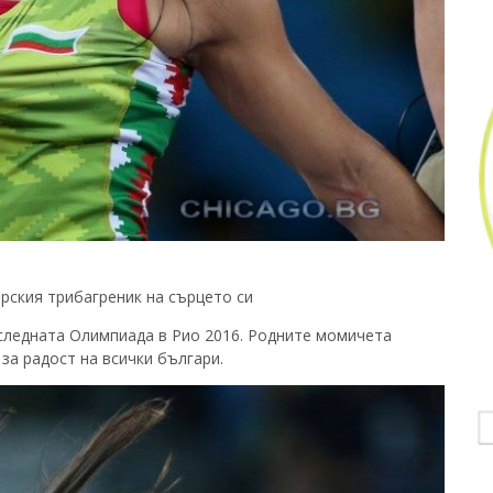
рския трибагреник на сърцето си
оследната Олимпиада в Рио 2016. Родните момичета
за радост на всички българи.