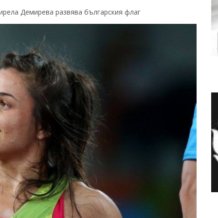
рела Демирева развява българския флаг