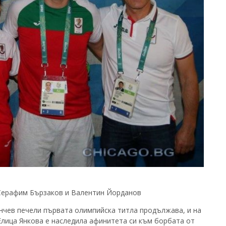
 Серафим Бързаков и Валентин Йорданов
нчев печели първата олимпийска титла продължава, и на
Елица Янкова е наследила афинитета си към борбата от