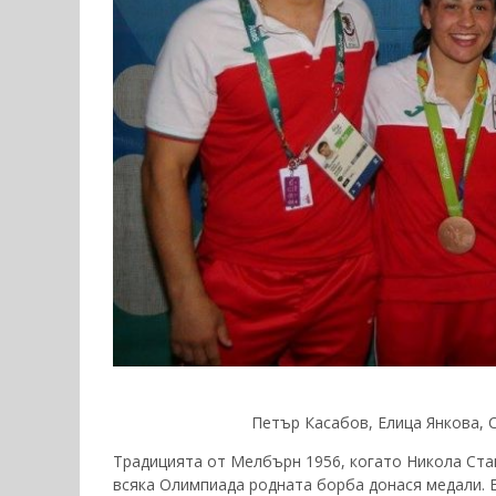
Петър Касабов, Елица Янкова,
Традицията от Мелбърн 1956, когато Никола Ста
всяка Олимпиада родната борба донася медали. 