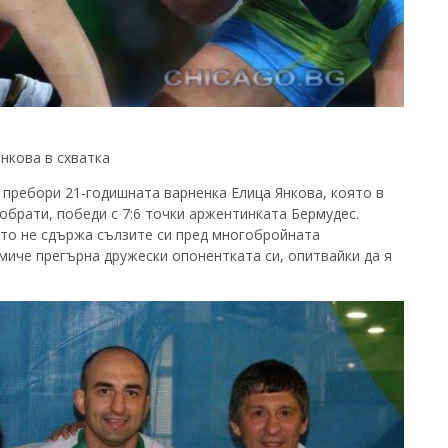
нкова в схватка
се пребори 21-годишната варненка Елица Янкова, която в
 обрати, победи с 7:6 точки аржентинката Бермудес.
то не сдържа сълзите си пред многобройната
миче прегърна дружески опонентката си, опитвайки да я