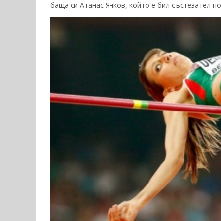
баща си Атанас Янков, който е бил състезател по