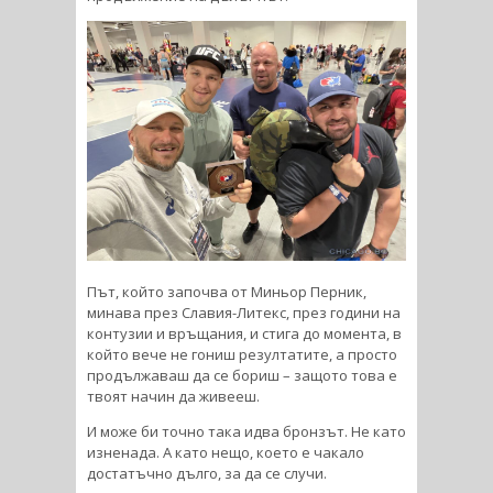
Път, който започва от Миньор Перник,
минава през Славия-Литекс, през години на
контузии и връщания, и стига до момента, в
който вече не гониш резултатите, а просто
продължаваш да се бориш – защото това е
твоят начин да живееш.
И може би точно така идва бронзът. Не като
изненада. А като нещо, което е чакало
достатъчно дълго, за да се случи.