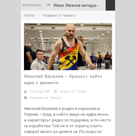
Иван Иванов-младши остана на крачка от световния медал при дебюта си
BREAKING
Home
Новини от Чикаго
Левски Чикаго вицешампион на САЩ след драма с дузпи
“Левски“ Чикаго с трета купа от Турнира на шампионите на Средния Запад
България отново остави своя отпечатък на фестивала на културите в Скоки
Иван Иванов - младши помете конкуренцията на Westerns Regionals в Юта
Непобедимата Дакота Дичева се завърна триумфално в PFL
Николай Василев – бронзът, който
идва с времето
Chicago BG
април 27, 2026
Новини от Чикаго
Николай Василев е роден и израснал в
Перник – град, в който нищо не идва лесно,
а характерът рядко се подарява, а по-често
се изработва. Той не е от хората, които
говорят много за целите си. По-скоро ги