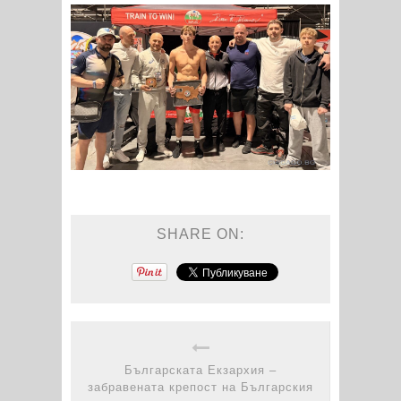
SHARE ON:
Българската Екзархия –
забравената крепост на Българския