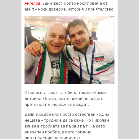
Ангелов
. Един жест, който носи повече от
екип – носи доверие, история и приятелство.
И понякога спортът обича такива малки
детайли. Онези, които никой не пише в
протоколите, но всички виждат.
Дали е съдба или просто естествен ход на
нещата – трудно е да се каже. Но Николай
влиза в тройката за първи път. Не като
внезапен пробив, а като логично
продължение на дълъг път.