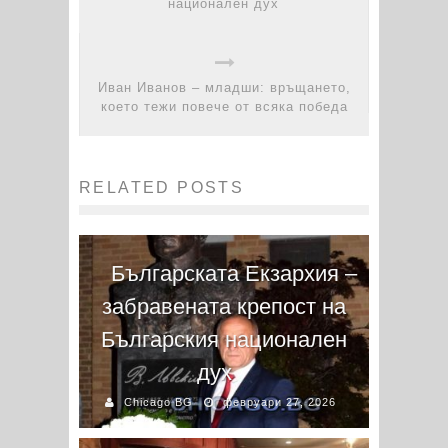
национален дух
Иван Иванов – младши: връщането,
което тежи повече от всяка победа
RELATED POSTS
Българската Екзархия –
забравената крепост на
Българския национален
дух
Chicago BG
февруари 27, 2026