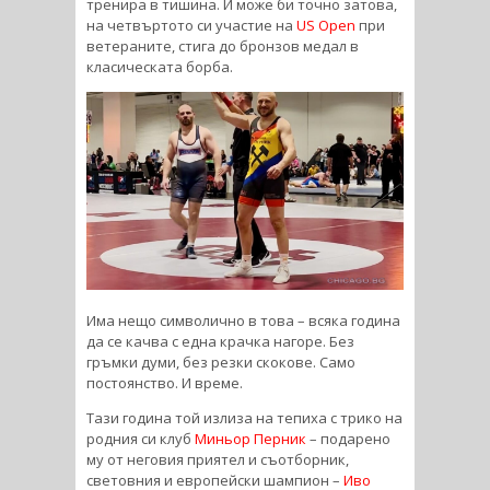
тренира в тишина. И може би точно затова,
на четвъртото си участие на
US Open
при
ветераните, стига до бронзов медал в
класическата борба.
Има нещо символично в това – всяка година
да се качва с една крачка нагоре. Без
гръмки думи, без резки скокове. Само
постоянство. И време.
Тази година той излиза на тепиха с трико на
родния си клуб
Миньор Перник
– подарено
му от неговия приятел и съотборник,
световния и европейски шампион –
Иво