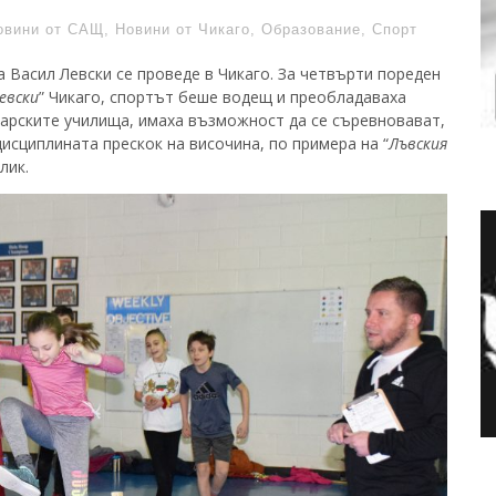
овини от САЩ
,
Новини от Чикаго
,
Образование
,
Спорт
 Васил Левски се проведе в Чикаго. За четвърти пореден
евски
” Чикаго, спортът беше водещ и преобладаваха
гарските училища, имаха възможност да се съревновават,
дисциплината прескок на височина, по примера на “
Лъвския
лик.