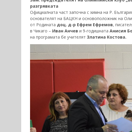
разгрявката
Официалната част започна с химна на Р. Българи
основателят на БАЦКН и основоположник на Оли
от Родината
доц. д-р Ефрем Ефремов
, писате
в Чикаго –
Иван Анчев
и 9-годишната
Анисия Б
на програмата бе учителят
Златина Костова.