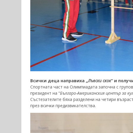
Всички деца направиха „
Лъвски скок
“ и получ
Спортната част на Олимпиадата започна с групов
президент на “
Българо-Американския център за к
Състезателите бяха разделени на четири възраст
през всички предизвикателства.