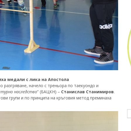
иха медали с лика на Апостола
о разгряване, начело с треньора по таекуондо и
ултурно наследство
” (БАЦКН) –
Станислав Станимиров
.
ови групи и по принципа на кръговия метод преминаха