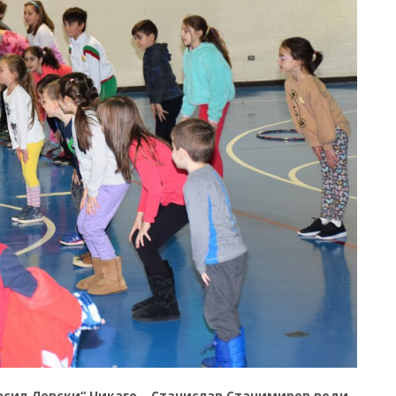
асил Левски“ Чикаго – Станислав Станимиров води