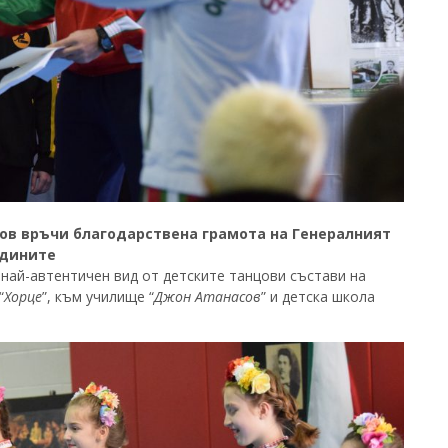
ов връчи благодарствена грамота на Генералният
одините
най-автентичен вид от детските танцови състави на
“
Хорце
”, към училище “
Джон Атанасов
” и детска школа