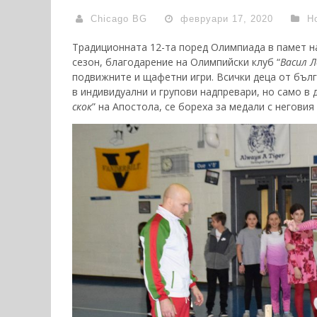
Chicago BG
февруари 17, 2020
Н
Традиционната 12-та поред Олимпиада в памет на
сезон, благодарение на Олимпийски клуб “
Васил Л
подвижните и щафетни игри. Всички деца от бъл
в индивидуални и групови надпревари, но само в 
скок
” на Апостола, се бореха за медали с неговия 