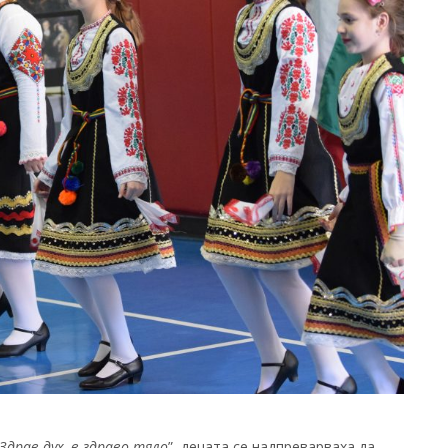
Здрав дух, в здраво тяло
”, децата се надпреварваха да