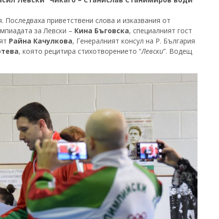
я. Последваха приветствени слова и изказвания от
мпиадата за Левски –
Кина Бъговска
, специалният гост
лят
Райна Качулкова
, Генералният консул на Р. България
отева
, която рецитира стихотворението “
Левски
”. Водещ