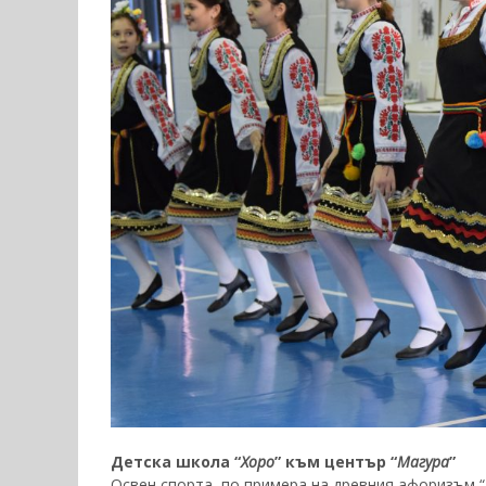
Детска школа “
Хоро
” към център “
Магура
”
Освен спорта, по примера на древния афоризъм “