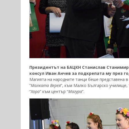
Президентът на БАЦКН Станислав Станимир
консул Иван Анчев за подкрепата му през г
Магията на народните танци беше представена в 
“
Малката Верея
”, към Малко Българско училище, 
“
Хоро
” към център “
Магура
”.