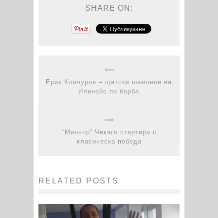
SHARE ON:
Ерик Кличуров – щатски шампион на
Илинойс по борба
“Миньор” Чикаго стартира с
класическа победа
RELATED POSTS