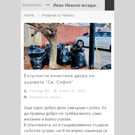
Иван Иванов-младши остана на крачка от световния медал при дебюта си
BREAKING
Home
Новини от Чикаго
Левски Чикаго вицешампион на САЩ след драма с дузпи
“Левски“ Чикаго с трета купа от Турнира на шампионите на Средния Запад
България отново остави своя отпечатък на фестивала на културите в Скоки
Иван Иванов - младши помете конкуренцията на Westerns Regionals в Юта
Непобедимата Дакота Дичева се завърна триумфално в PFL
Ентусиасти изчистиха двора на
църквата ”Св. София”
Chicago BG
април 11, 2022
Новини от Чикаго
Още едно добро дело завърши с успех. За
да правиш добро не трябва много, само
желание и малко усилия.
В слънчевата, но и същевременно студена
съботна сутрин, на 9-ти април, нашенци се