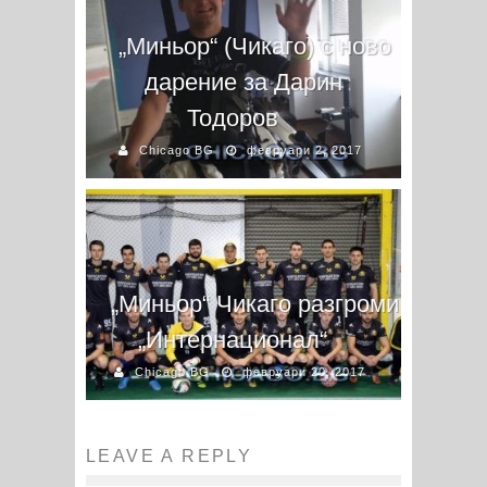
„Миньор“ (Чикаго) с ново
дарение за Дарин
Тодоров
Chicago BG
февруари 2, 2017
„Миньор“ Чикаго разгроми
„Интернационал“
Chicago BG
февруари 20, 2017
LEAVE A REPLY