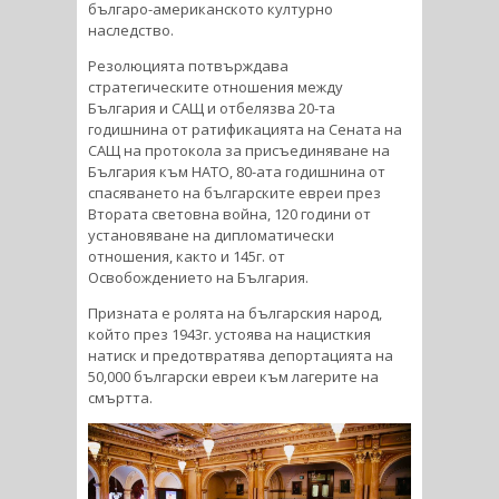
българо-американското културно
наследство.
Резолюцията потвърждава
стратегическите отношения между
България и САЩ и отбелязва 20-та
годишнина от ратификацията на Сената на
САЩ на протокола за присъединяване на
България към НАТО, 80-ата годишнина от
спасяването на българските евреи през
Втората световна война, 120 години от
установяване на дипломатически
отношения, както и 145г. от
Освобождението на България.
Призната е ролята на българския народ,
който през 1943г. устоява на нацисткия
натиск и предотвратява депортацията на
50,000 български евреи към лагерите на
смъртта.