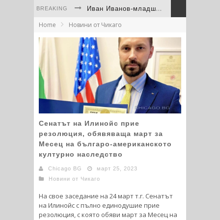
Иван Иванов-младши остана на крачка от световния медал при дебюта си
BREAKING
Home
Новини от Чикаго
Левски Чикаго вицешампион на САЩ след драма с дузпи
“Левски“ Чикаго с трета купа от Турнира на шампионите на Средния Запад
България отново остави своя отпечатък на фестивала на културите в Скоки
Иван Иванов - младши помете конкуренцията на Westerns Regionals в Юта
Непобедимата Дакота Дичева се завърна триумфално в PFL
Сенатът на Илинойс прие
резолюция, обявяваща март за
Месец на българо-американското
културно наследство
Chicago BG
март 25, 2023
Новини от Чикаго
На свое заседание на 24 март т.г. Сенатът
на Илинойс с пълно единодушие прие
резолюция, с която обяви март за Месец на