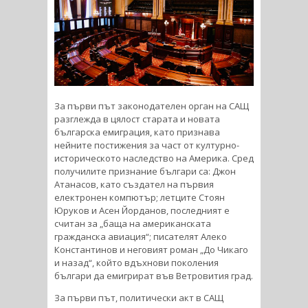
За първи път законодателен орган на САЩ
разглежда в цялост старата и новата
българска емиграция, като признава
нейните постижения за част от културно-
историческото наследство на Америка. Сред
получилите признание българи са: Джон
Атанасов, като създател на първия
електронен компютър; летците Стоян
Юруков и Асен Йорданов, последният е
считан за „баща на американската
гражданска авиация“; писателят Алеко
Константинов и неговият роман „До Чикаго
и назад“, който вдъхнови поколения
българи да емигрират във Ветровития град.
За първи път, политически акт в САЩ