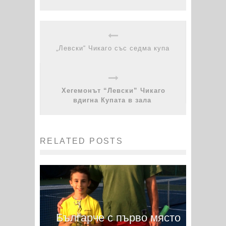
„Левски“ Чикаго със седма купа
Хегемонът “Левски” Чикаго
вдигна Купата в зала
RELATED POSTS
Българче с първо място