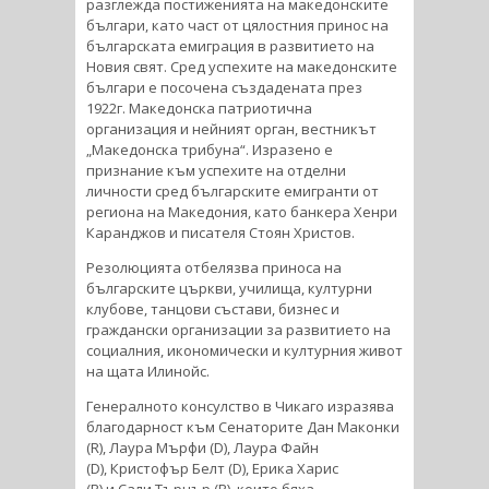
разглежда постиженията на македонските
българи, като част от цялостния принос на
българската емиграция в развитието на
Новия свят. Сред успехите на македонските
българи е посочена създадената през
1922г. Македонска патриотична
организация и нейният орган, вестникът
„Македонска трибуна“. Изразено е
признание към успехите на отделни
личности сред българските емигранти от
региона на Македония, като банкера Хенри
Каранджов и писателя Стоян Христов.
Резолюцията отбелязва приноса на
българските църкви, училища, културни
клубове, танцови състави, бизнес и
граждански организации за развитието на
социалния, икономически и културния живот
на щата Илинойс.
Генералното консулство в Чикаго изразява
благодарност към Сенаторите Дан Маконки
(R), Лаура Мърфи (D), Лаура Файн
(D), Кристофър Белт (D), Ерика Харис
(R) и Сали Търнър (R), които бяха