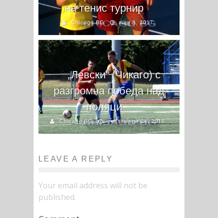
на тенис турнир
Chicago BG
юни 8, 2017
„Левски“ (Чикаго) с
разгромна победа над
поляци
Chicago BG
септември 24, 2016
LEAVE A REPLY
Your email address will not be
published.